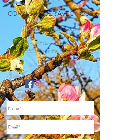
COMMUNIQUER AVEC NOUS
appletreehillgites@gmail.com
Apple Tree Hill Gites @ La Radigueliere
50800 Saint Maur des Bois
Tel:
+44 7739789431